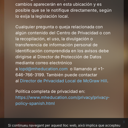
cambios aparecerán en esta ubicación y es
posible que se le notifique directamente, según
lo exija la legislación local.
Cualquier pregunta o queja relacionada con
algún contenido del Centro de Privacidad o con
la recopilación, el uso, la divulgación o
transferencia de información personal de
identificación comprendida en los avisos debe
dirigirse al Director de Protección de Datos
mediante correo electrónico
a
lopd@mheducation.com
o llamando al +1-
646-766-3199. También puede contactar
al
Director de Privacidad Local de McGraw Hill
.
Política completa de privacidad en:
https://www.mheducation.com/privacy/privacy-
policy-spanish.html
x
Torna a l'inici
Si continueu navegant per aquest lloc web, això implica que accepteu
Enrere